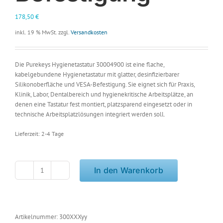
178,50
€
inkl. 19 % MwSt.
zzgl.
Versandkosten
Die Purekeys Hygienetastatur 30004900 ist eine flache,
kabelgebundene Hygienetastatur mit glatter, desinfizierbarer
Silikonoberfläche und VESA-Befestigung. Sie eignet sich für Praxis,
Klinik, Labor, Dentalbereich und hygienekritische Arbeitsplätze, an
denen eine Tastatur fest montiert, platzsparend eingesetzt oder in
technische Arbeitsplatzlösungen integriert werden soll.
Lieferzeit:
2-4 Tage
In den Warenkorb
Purekeys
Hygienetastatur
30004900
-
flach,
Artikelnummer:
300XXXyy