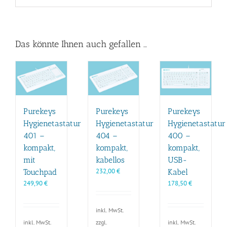
Das könnte Ihnen auch gefallen …
Purekeys
Purekeys
Purekeys
Hygienetastatur
Hygienetastatur
Hygienetastatur
401 –
404 –
400 –
kompakt,
kompakt,
kompakt,
mit
kabellos
USB-
232,00
€
Touchpad
Kabel
249,90
€
178,50
€
inkl. MwSt.
zzgl.
inkl. MwSt.
inkl. MwSt.