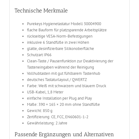
Technische Merkmale
Purekeys Hygienetastatur Modell 30004900
flache Bauform für platzsparende Arbeitsplätze
rückseitige VESA-Norm-Befestigungen
inklusive 6 Standfüße in zwei Höhen
glatte, desinfizierbare Silikonoberfläche
Schutzart IP66
Clean-Taste / Pausenfunktion zur Deaktivierung der
Tasteneingaben während der Reinigung
Vollhubtasten mit gut fühlbarem Tastenhub
deutsches Tastaturlayout / QWERTZ
Farbe: Weiß mit schwarzem und blauem Druck
USB-Kabel, 1,8 Meter
einfache Installation per Plug and Play
Maße: 390 × 165 × 20 mm ohne Standfüße
Gewicht: 850 g
Zertifizierung: CE, FCC, EN60601-1-2
Gewährleistung: 2 Jahre
Passende Ergänzungen und Alternativen