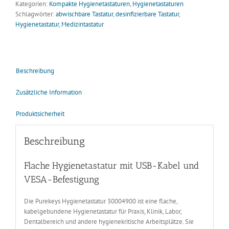
USB-
Kategorien:
Kompakte Hygienetastaturen
,
Hygienetastaturen
Kabel,
Schlagwörter:
abwischbare Tastatur
,
desinfizierbare Tastatur
,
VESA-
Hygienetastatur
,
Medizintastatur
Befestigung
Menge
Beschreibung
Zusätzliche Information
Produktsicherheit
Beschreibung
Flache Hygienetastatur mit USB-Kabel und
VESA-Befestigung
Die Purekeys Hygienetastatur 30004900 ist eine flache,
kabelgebundene Hygienetastatur für Praxis, Klinik, Labor,
Dentalbereich und andere hygienekritische Arbeitsplätze. Sie