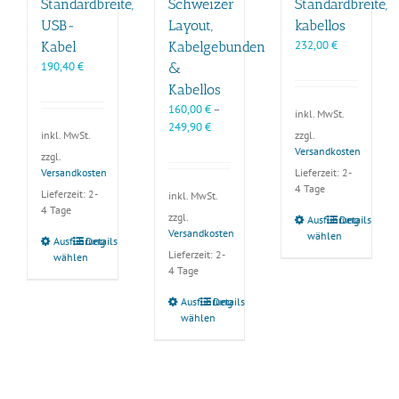
Standardbreite,
Schweizer
Standardbreite,
USB-
Layout,
kabellos
232,00
€
Kabel
Kabelgebunden
190,40
€
&
Kabellos
160,00
€
–
inkl. MwSt.
249,90
€
zzgl.
inkl. MwSt.
Versandkosten
zzgl.
Lieferzeit:
2-
Versandkosten
4 Tage
Lieferzeit:
2-
inkl. MwSt.
4 Tage
zzgl.
Dieses
Ausführung
Details
Versandkosten
wählen
Produkt
Dieses
Ausführung
Details
Lieferzeit:
2-
weist
wählen
Produkt
4 Tage
mehrere
weist
Varianten
mehrere
Dieses
Ausführung
Details
auf.
Varianten
wählen
Produkt
Die
auf.
weist
Optionen
Die
mehrere
können
Optionen
Varianten
auf
können
auf.
der