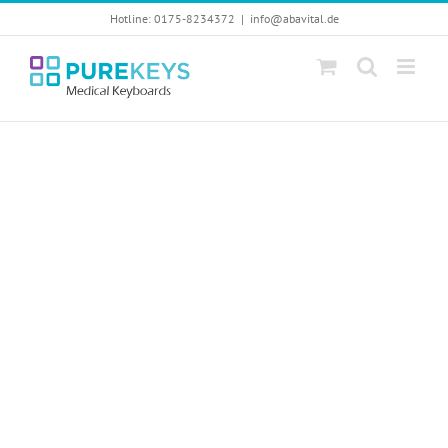
Skip
Hotline: 0175-8234372
|
info@abavital.de
to
content