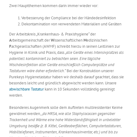
Zwei Hauptthemen kommen darin immer wieder vor:
Verbesserung der Compliance bei der Händedesinfektion
Dekontamination von verwendeten Materialien und Geräten
Der Arbeitskreis „Krankenhaus- & Praxishygiene“ der
A
rbeitsgemeinschaft der
W
issenschaftlichen
M
edizinischen
F
achgesellschaften (AWMF) schreibt hierzu in seinen Leitlinien zur
Hygiene in Klinik und Praxis, dass „
alle Geräte eines Intensivplatzes als
potentiell kontaminiert zu betrachten seien. Eine tägliche
Wischdesinfektion aller Geräte einschließlich Computerplätze und
Tastaturen wäre daher erforderlich.
“ Bei der Konstruktion unserer
Purekeys Hygienetastatur haben wir deshalb darauf geachtet, dass sie
besonders leicht und gründlich abgewischt werden kann. Unsere
abwischbare Tastatur
kann in 10 Sekunden vollständig gereinigt
werden.
Besonderes Augenmerk solle dem Auftreten multiresistenter Keime
gewidmet werden, „
da MRSA, wie alle Staphylococcen gegenüber
Trockenheit und Wärme eine hohe Widerstandsfähigkeit in unbelebter
Umgebung besäße (z. B. Kittel, Geräteoberflächen, Computertastaturen,
Mobiltelefonen, Instrumenten, Krankenhausinventar, etc.) und bis zu