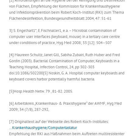
[2] Anforderungen an die Hygiene bei der Reinigung und Desinfektion
von Flächen, Empfehlung der Kommission für Krankenhaushygiene
und Infektionsprävention beim Robert Koch-Institut (RKI) zum Thema
Flächendesinfektion, Bundesgesundheitsblatt 2004, 47: 51-61
3] S. Engelhart1*, E.Fischnaller1, e.a. – Microbial contamination of
computer user interfaces (keyboard, mouse) in a tertiary care centre
under conditions of practice, Hyg Med 2008; 33 [12]: 504–507
[4] Maureen Schultz, Janet Gill, Sabiha Zubairi, Ruth Huber and Fred
Gordin (2003). Bacterial Contamination of Computer, Keyboards in a
Teaching Hospital, Infection Control, 24, pp 302-303
doi:10.1086/502200[5] Noskin, G. A. Hospital computer keyboards and
keyboard covers harbor potentially harmful bacteria.
[5]Hosp.Health Netw. 79 , 81-82. 2005.
[6] Arbeitskreis „Krankenhaus- & Praxishygiene“ der AWMF, Hyg Med
2009; 34 (7/8), 287-292,
[7] Originaltext auf der Webseite des Robert-Koch-Institutes:
…Krankenhaushygiene/Computertastatur
Empfehlung der RKI aus Maßnahmen beim Auftreten multiresistenter