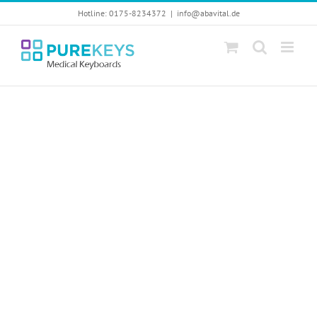
Skip
Hotline: 0175-8234372
|
info@abavital.de
to
content