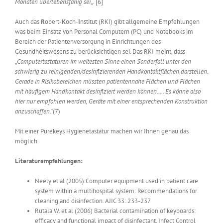
Monaten überlebensfähig sei
„. [6]
Auch das
R
obert-
K
och-
I
nstitut (RKI) gibt allgemeine Empfehlungen
was beim Einsatz von Personal Computern (PC) und Notebooks im
Bereich der Patientenversorgung in Einrichtungen des
Gesundheitswesens zu berücksichtigen sei. Das RKI meint, dass
„
Computertastaturen im weitesten Sinne einen Sonderfall unter den
schwierig zu reinigenden/des­infizierenden Handkontaktflächen darstellen.
Gerade in Risikobereichen müssten patientennahe Flächen und Flächen
mit häufigem Handkontakt desinfiziert werden können….. Es könne also
hier nur empfohlen werden, Geräte mit einer entsprechenden Konstruktion
anzuschaffen.“
(7)
Mit einer Purekeys Hygienetastatur machen wir Ihnen genau das
möglich.
Literaturempfehlungen:
Neely et al (2005) Computer equipment used in patient care
system within a multihospital system: Recommendations for
cleaning and disinfection. AJIC 33: 233-237
Rutala W. et al (2006) Bacterial contamination of keyboards:
efficacy and functional impact of disinfectant. Infect Control