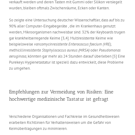
verkauft werden und deren Tasten mit Gummi oder Silikon versiegelt
wurden, bleiben oftmals Zwischenräume, Ecken oder Kanten.
So zeigte eine Untersuchung deutscher Wissenschaftler, dass auf bis zu
90% aller Computer-Eingabegeräte , die im Krankenhaus genutzt
werden, Mikroorganismen nachweisbar sind. 32% der Keyboards trugen
gar krankheitserregende Keime [3,4]. Multiresistente Keime wie
beispielsweise
vancomycinresistente Enterococcus faecium (VRE),
methicillinresistente Staphylococcus aureus (MRSA)
oder
Pseudomonas
aeruginosa
, könnten gar mehr als 24 Stunden darauf überleben [5] Eine
Purekeys Hygienetastatur ist speziell dazu entwickelt, diese Probleme
zu umgehen.
Empfehlungen zur Vermeidung von Risiken: Eine
hochwertige medizinische Tastatur ist gefragt
Verschiedene Organisationen und Fachkreise im Gesundheitswesen
erarbeiten Richtlinien für Verhaltensweisen um die Gefahr von
Keimübertragungen zu minimieren.