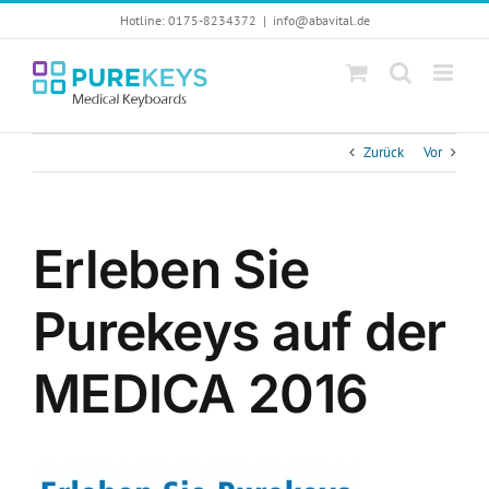
Skip
Hotline: 0175-8234372
|
info@abavital.de
to
content
Zurück
Vor
Erleben Sie
Purekeys auf der
MEDICA 2016