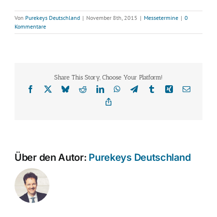
Von
Purekeys Deutschland
|
November 8th, 2015
|
Messetermine
|
0
Kommentare
Share This Story, Choose Your Platform!
Facebook
X
Bluesky
Reddit
LinkedIn
WhatsApp
Telegram
Tumblr
Xing
E-
Mail
Copy
Link
Über den Autor:
Purekeys Deutschland